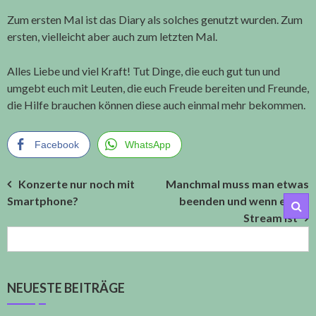
Zum ersten Mal ist das Diary als solches genutzt wurden. Zum
ersten, vielleicht aber auch zum letzten Mal.
Alles Liebe und viel Kraft! Tut Dinge, die euch gut tun und
umgebt euch mit Leuten, die euch Freude bereiten und Freunde,
die Hilfe brauchen können diese auch einmal mehr bekommen.
Facebook
WhatsApp
Beitragsnavigation
Konzerte nur noch mit
Manchmal muss man etwas
Smartphone?
beenden und wenn es ein
Stream ist
NEUESTE BEITRÄGE