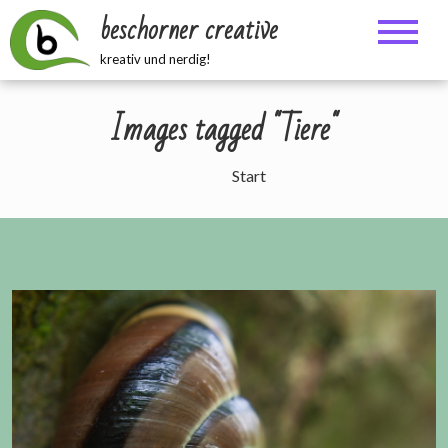
Zum
beschorner creative
Inhalt
springen
kreativ und nerdig!
Images tagged "Tiere"
Start