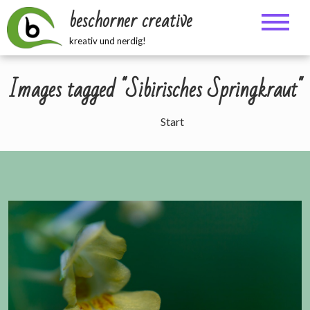
Zum
beschorner creative
Inhalt
springen
kreativ und nerdig!
Images tagged "Sibirisches Springkraut"
Start