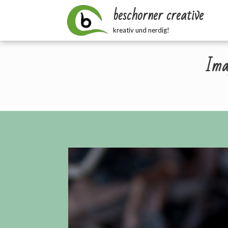
Zum
beschorner creative
Inhalt
springen
kreativ und nerdig!
Imag