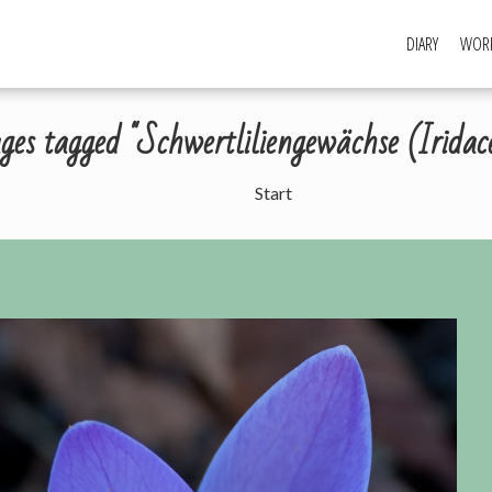
DIARY
WORK
es tagged "Schwertliliengewächse (Iridac
Start