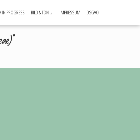
 IN PROGRESS
BILD & TON
IMPRESSUM
DSGVO
eae)"