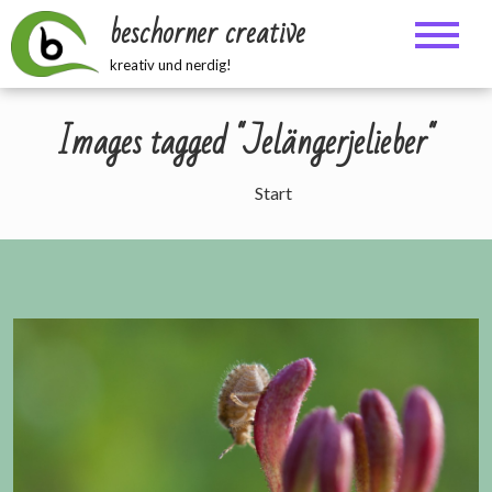
Zum
beschorner creative
Inhalt
springen
kreativ und nerdig!
Images tagged "Jelängerjelieber"
Start