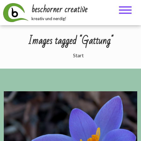
Zum
beschorner creative
Inhalt
springen
kreativ und nerdig!
Images tagged "Gattung"
Start