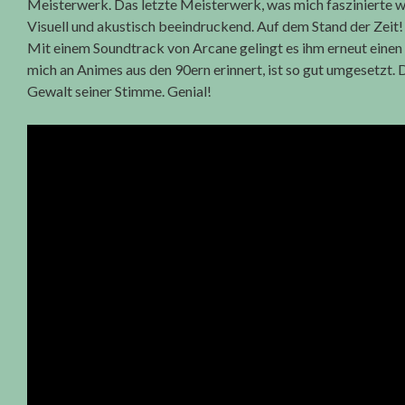
Meisterwerk. Das letzte Meisterwerk, was mich faszinierte 
Visuell und akustisch beeindruckend. Auf dem Stand der Zeit!
Mit einem Soundtrack von Arcane gelingt es ihm erneut einen 
mich an Animes aus den 90ern erinnert, ist so gut umgesetzt.
Gewalt seiner Stimme. Genial!