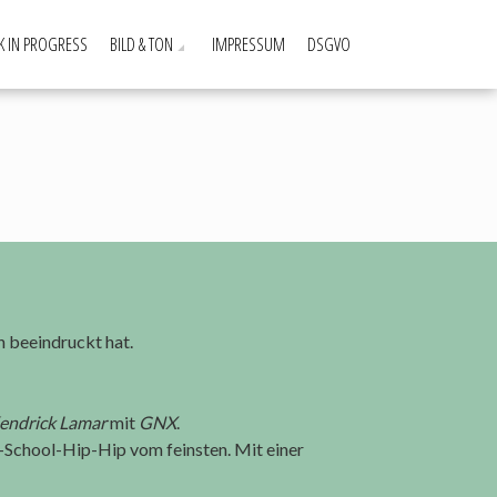
 IN PROGRESS
BILD & TON
IMPRESSUM
DSGVO
h beeindruckt hat.
endrick Lamar
mit
GNX
.
School-Hip-Hip vom feinsten. Mit einer