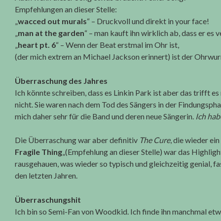
Empfehlungen an dieser Stelle:
„
wacced out murals
“ – Druckvoll und direkt in your face!
„
man at the garden
“ – man kauft ihn wirklich ab, dass er es v
„
heart pt. 6
“ – Wenn der Beat erstmal im Ohr ist,
(der mich extrem an Michael Jackson erinnert) ist der Ohrw
Überraschung des Jahres
Ich könnte schreiben, dass es Linkin Park ist aber das trifft 
nicht. Sie waren nach dem Tod des Sängers in der Findungsphas
mich daher sehr für die Band und deren neue Sängerin.
Ich hab
Die Überraschung war aber definitiv
The Cure
, die wieder ei
Fragile Thing
„(Empfehlung an dieser Stelle) war das Highligh
rausgehauen, was wieder so typisch und gleichzeitig genial, fast
den letzten Jahren.
Überraschungshit
Ich bin so Semi-Fan von Woodkid. Ich finde ihn manchmal etw