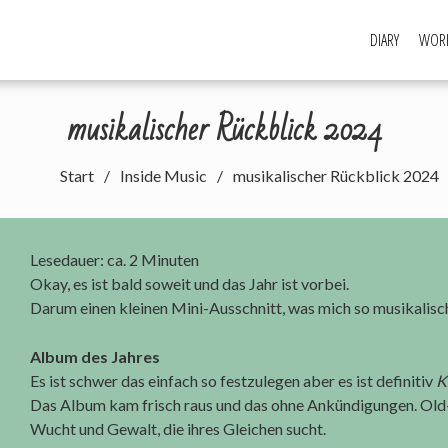
DIARY
WORK
musikalischer Rückblick 2024
Start
Inside Music
musikalischer Rückblick 2024
Lesedauer: ca.
2
Minuten
Okay, es ist bald soweit und das Jahr ist vorbei.
Darum einen kleinen Mini-Ausschnitt, was mich so musikalisc
Album des Jahres
Es ist schwer das einfach so festzulegen aber es ist definitiv
K
Das Album kam frisch raus und das ohne Ankündigungen. Old-
Wucht und Gewalt, die ihres Gleichen sucht.