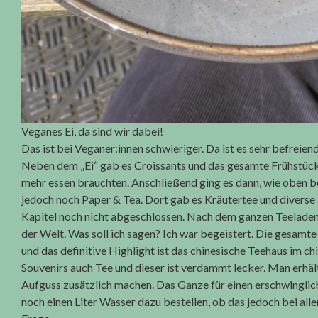
Veganes Ei, da sind wir dabei!
Das ist bei Veganer:innen schwieriger. Da ist es sehr befreie
Neben dem „Ei“ gab es Croissants und das gesamte Frühstück 
mehr essen brauchten. Anschließend ging es dann, wie oben b
jedoch noch Paper & Tea. Dort gab es Kräutertee und diverse a
Kapitel noch nicht abgeschlossen. Nach dem ganzen Teeladen
der Welt. Was soll ich sagen? Ich war begeistert. Die gesamt
und das definitive Highlight ist das chinesische Teehaus im
Souvenirs auch Tee und dieser ist verdammt lecker. Man erhäl
Aufguss zusätzlich machen. Das Ganze für einen erschwingli
noch einen Liter Wasser dazu bestellen, ob das jedoch bei allen 