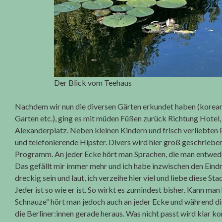
Der Blick vom Teehaus
Nachdem wir nun die diversen Gärten erkundet haben (koreani
Garten etc.), ging es mit müden Füßen zurück Richtung Hote
Alexanderplatz. Neben kleinen Kindern und frisch verliebten
und telefonierende Hipster. Divers wird hier groß geschrieben u
Programm. An jeder Ecke hört man Sprachen, die man entweder
Das gefällt mir immer mehr und ich habe inzwischen den Eindru
dreckig sein und laut, ich verzeihe hier viel und liebe diese St
Jeder ist so wie er ist. So wirkt es zumindest bisher. Kann man h
Schnauze“ hört man jedoch auch an jeder Ecke und während d
die Berliner:innen gerade heraus. Was nicht passt wird klar k