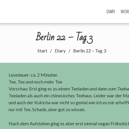
DIARY
WORK
Berlin 22 – Tag 3
Start
Diary
Berlin 22 – Tag 3
Lesedauer: ca.
2
Minuten
Tee, Tee und noch mehr Tee
Vorschau: Erst ging es zu einem Teeladen und dann zum Teeha
Teeladen als auch ein chinesisches Teehaus. Leider war der M
und auch der Kukicha war nicht so genial wie ich es mir erhoff
nur mit Tee. Schade, aber gut zu wissen.
Nach dem Aufstehen ging es aber erst einmal vegan Frühstück