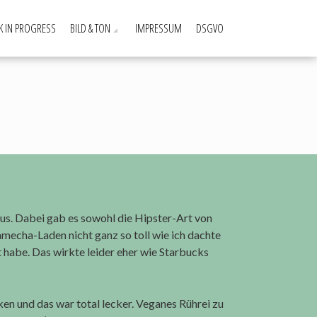
 IN PROGRESS
BILD & TON
IMPRESSUM
DSGVO
us. Dabei gab es sowohl die Hipster-Art von
amecha-Laden nicht ganz so toll wie ich dachte
t habe. Das wirkte leider eher wie Starbucks
en und das war total lecker. Veganes Rührei zu